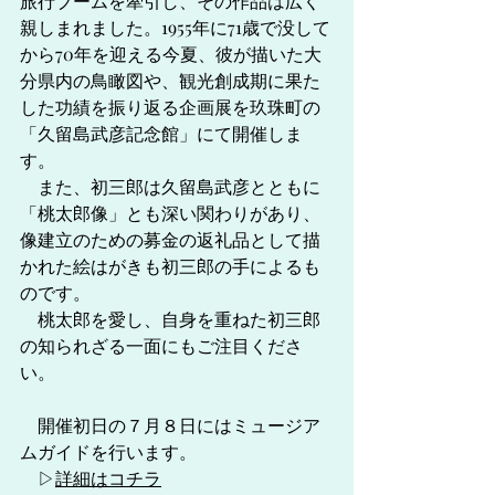
旅行ブームを牽引し、その作品は広く
親しまれました。1955年に71歳で没して
から70年を迎える今夏、彼が描いた大
分県内の鳥瞰図や、観光創成期に果た
した功績を振り返る企画展を玖珠町の
「久留島武彦記念館」にて開催しま
す。　
　また、初三郎は久留島武彦とともに
「桃太郎像」とも深い関わりがあり、
像建立のための募金の返礼品として描
かれた絵はがきも初三郎の手によるも
のです。
　桃太郎を愛し、自身を重ねた初三郎
の知られざる一面にもご注目くださ
い。
　開催初日の７月８日にはミュージア
ムガイドを行います。
　▷
詳細はコチラ