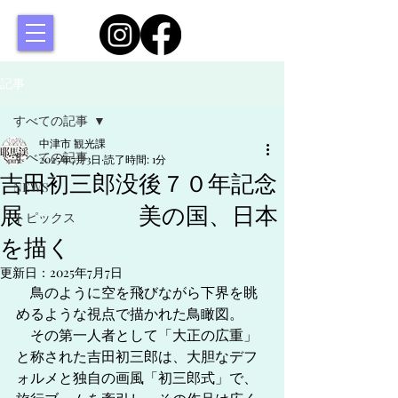
記事
すべての記事
中津市 観光課
すべての記事
2025年7月3日
読了時間: 1分
吉田初三郎没後７０年記念
NEWS
展 美の国、日本
トピックス
を描く
更新日：
2025年7月7日
　鳥のように空を飛びながら下界を眺
めるような視点で描かれた鳥瞰図。　
　その第一人者として「大正の広重」
と称された吉田初三郎は、大胆なデフ
ォルメと独自の画風「初三郎式」で、