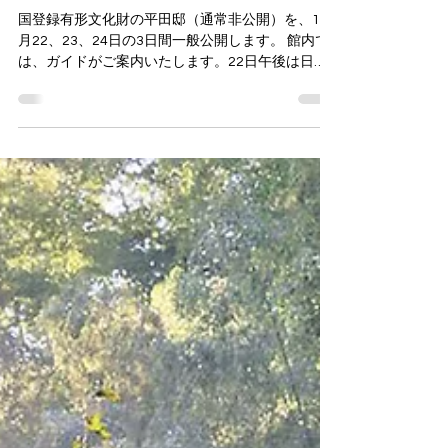
🍁平田邸 秋の特別公開２０２
５のお知らせ🍁
国登録有形文化財の平田邸（通常非公開）を、11
月22、23、24日の3日間一般公開します。 館内で
は、ガイドがご案内いたします。22日午後は日田
市咸宜園解説員による廣瀬一門の書についての解
説も行います。 見学料は600円。 「桐箱入りお花
のおはぎ」をつめたお土産付きは、見学料込で
1800円です。 桐箱は地元中津の「増矢桐箱店」さ
ま作成で、平田家の家紋入りです。 また、「あん
このお花クッキー」も販売予定です。 おはぎ・ク
ッキーとも、この日のための平田邸特製になりま
す。 耶馬溪の紅葉とあわせて、文化財建造物とお
屋敷を彩る書画、邸宅に伝わる色とりどりの器を
お楽しみください♬