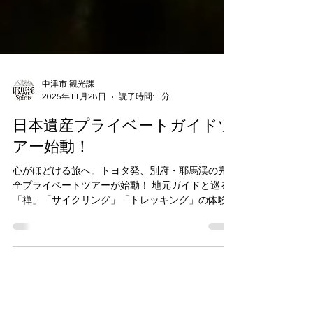
中津市 観光課
2025年11月28日
読了時間: 1分
日本遺産プライベートガイドツ
アー始動！
心がほどける旅へ。トヨタ発、別府・耶馬渓の完
全プライベートツアーが始動！ 地元ガイドと巡る
「禅」「サイクリング」「トレッキング」の体験
型ローカルツアー。 ぜひご参加ください！！ 詳し
くはコチラをクリック✅️
https://www.makuake.com/project/private_guid
e/