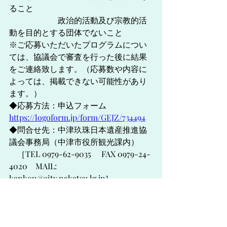
ること
　　　　　　政治的活動及び宗教的活
動を目的とする団体でないこと　
※ご応募いただいたプログラムについ
ては、協議会で審査を行った後に結果
をご連絡致します。（応募数や内容に
よっては、掲載できない可能性があり
ます。）
◆応募方法：申込フォーム　
https://logoform.jp/form/GEJZ/734494
◆問合せ先：中津玖珠日本遺産推進協
議会事務局（中津市役所観光課内）
　［TEL 0979-62-9035 　FAX 0979-24-
4020　MAIL: 
kankou@city.nakatsu.lg.jp
］