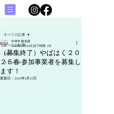
記事
すべての記事
中津市 観光課
すべての記事
2024年10月10日
読了時間: 2分
（募集終了）やばはく２０
NEWS
２５春 参加事業者を募集し
トピックス
ます！
更新日：
2025年1月27日