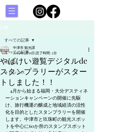
記事
すべての記事
中津市 観光課
すべての記事
2024年3月11日
読了時間: 2分
やばけい遊覧デジタルde
NEWS
スタンプラリーがスター
トピックス
トしました！！
　4月から始まる福岡・大分デスティネ
ーションキャンペーンの開催に先駆
け、旅行機運の醸成と地域経済の活性
化を目的としたスタンプラリーを開催
します。中津市と玖珠町の観光スポッ
トを中心に60か所のスタンプスポット