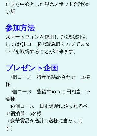
化財を中心とした観光スポット合計60
か所
参加方法
スマートフォンを使用してGPS認証も
しくはQRコードの読み取り方式でスタ
ンプを取得することが出来ます。
プレゼント企画
　3個コース　特産品詰め合わせ　40名
様
　5個コース　豊後牛10,000円相当　12
名様
　10個コース　日本遺産に泊まれるペ
ア宿泊券　3名様
（豪華賞品が合計55名様に当たりま
す）