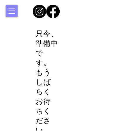
只今、
準備中
で
す。
もう
しば
らく
お待
ちく
ださ
い。