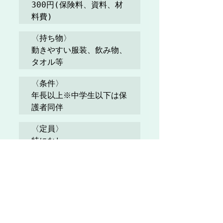
300円(保険料、資料、材
料費)
〈持ち物〉

動きやすい服装、飲み物、
タオル等
〈条件〉

年長以上※中学生以下は保
護者同伴
〈定員〉

特になし
〈募集締切〉

10/16(金)
〈申込・問合〉

ボーイスカウト中津第8団
事務局
